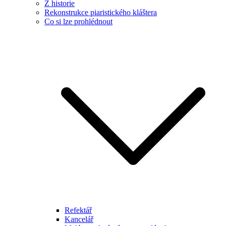
Z historie
Rekonstrukce piaristického kláštera
Co si lze prohlédnout
Refektář
Kancelář