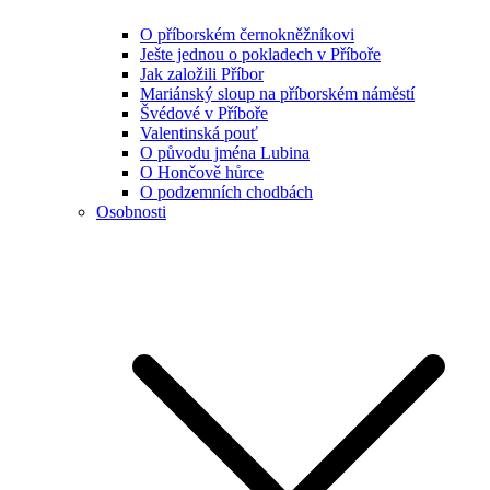
O příborském černokněžníkovi
Ješte jednou o pokladech v Příboře
Jak založili Příbor
Mariánský sloup na příborském náměstí
Švédové v Příboře
Valentinská pouť
O původu jména Lubina
O Hončově hůrce
O podzemních chodbách
Osobnosti