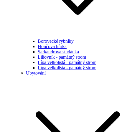
Borovecké rybníky
Hončova hůrka
Sarkandrova studánka
Liliovník - památný strom
Lípa velkolistá - památný strom
Lípa velkolistá - památný strom
Ubytování