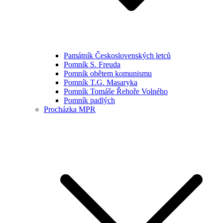
Památník Československých letců
Pomník S. Freuda
Pomník obětem komunismu
Pomník T.G. Masaryka
Pomník Tomáše Řehoře Volného
Pomník padlých
Procházka MPR