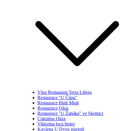
Víno Restaurant Terra Libera
Restaurace "U Čápa"
Restaurace Binh Minh
Restaurace Oáza
Restaurace "U Žabáka" ve Skotnici
Cukrárna Oáza
Viktorina loca bistro
Kavárna U Dvou piaristů