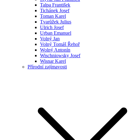
Talpa František
Tichánek Josef
Toman Karel
Tvarůžek Julius
Ulrich Josef
Urban Emanuel
Volný Jan
Volný Tomáš Řehoř
Wolný Antonín
Wischniowsky Josef
Wisnar Karel
Přírodní zajímavosti