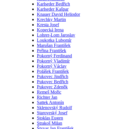
Karlseder Bedřich
Karlseder Kašpar
Knauer David Heliodor
Krechky Martin
Kresta Josef
Kopecká Irena
Lohrer-Lom Jaroslav
Loukotka Lubomír
Marušan František
Peřina František
Pokorný Ferdinand
Pokorný Vladimír
Pokorný Václav
Polášek František
Pukovec Jindřich
Pukovec Bedřich
Pukovec Zdeněk
Remeš Mořic
Richter Jan
Sattek Antonín
Sklenovský Rudolf
Staroveský Josef
Stoklas Eugen
Strakoš Milan
Štyvar Jan František