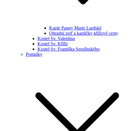
Kaple Panny Marie Lurdské
Ohradní zeď a kapličky křížové cesty
Kostel Sv. Valentina
Kostel Sv. Kříže
Kostel Sv. Františka Serafínského
Pomníky