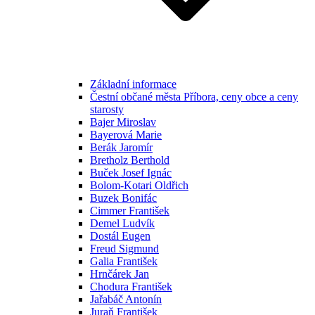
Základní informace
Čestní občané města Příbora, ceny obce a ceny
starosty
Bajer Miroslav
Bayerová Marie
Berák Jaromír
Bretholz Berthold
Buček Josef Ignác
Bolom-Kotari Oldřich
Buzek Bonifác
Cimmer František
Demel Ludvík
Dostál Eugen
Freud Sigmund
Galia František
Hrnčárek Jan
Chodura František
Jařabáč Antonín
Juraň František