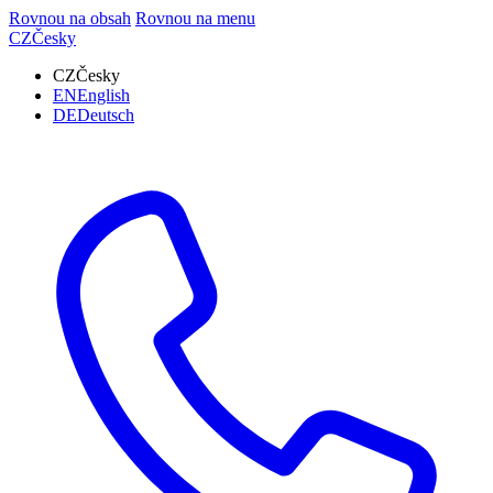
Rovnou na obsah
Rovnou na menu
CZ
Česky
CZ
Česky
EN
English
DE
Deutsch