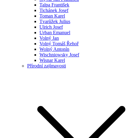
Talpa František
Tichánek Josef
Toman Karel
Tvarůžek Julius
Ulrich Josef
Urban Emanuel
Volný Jan
Volný Tomáš Řehoř
Wolný Antonín
Wischniowsky Josef
Wisnar Karel
Přírodní zajímavosti