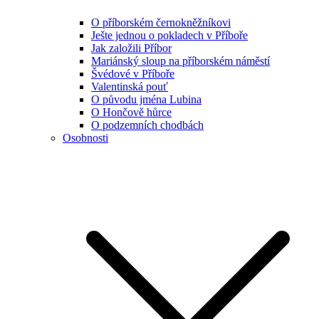
O příborském černokněžníkovi
Ješte jednou o pokladech v Příboře
Jak založili Příbor
Mariánský sloup na příborském náměstí
Švédové v Příboře
Valentinská pouť
O původu jména Lubina
O Hončově hůrce
O podzemních chodbách
Osobnosti