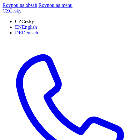
Rovnou na obsah
Rovnou na menu
CZ
Česky
CZ
Česky
EN
English
DE
Deutsch