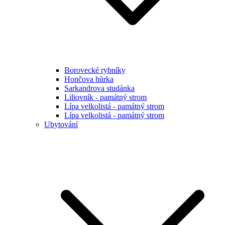
Borovecké rybníky
Hončova hůrka
Sarkandrova studánka
Liliovník - památný strom
Lípa velkolistá - památný strom
Lípa velkolistá - památný strom
Ubytování