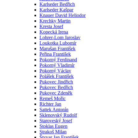
Karlseder Bedřich
Karlseder Kašpar
Knauer David Heliodor
Krechky Martin
Kresta Josef
Kopecká Irena
Lohrer-Lom Jaroslav
Loukotka Lubomír
Marušan František
Peřina František
Pokorný Ferdinand
Pokorný Vladimír
Pokorný Václav
Polášek František
Pukovec Jindřich
Pukovec Bedřich
Pukovec Zdeněk
Remeš Mořic
Richter Jan
Sattek Antonín
Sklenovský Rudolf
Staroveský Josef
Stoklas Eugen
Strakoš Milan
Štyvar Jan František