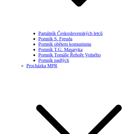
Památník Československých letců
Pomník S. Freuda
Pomník obětem komunismu
Pomník T.G. Masaryka
Pomník Tomáše Řehoře Volného
Pomník padlých
Procházka MPR