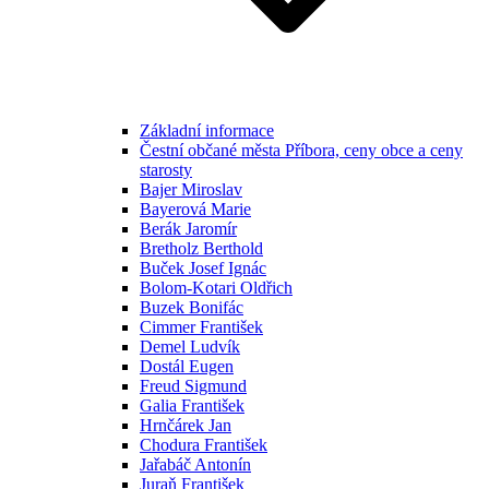
Základní informace
Čestní občané města Příbora, ceny obce a ceny
starosty
Bajer Miroslav
Bayerová Marie
Berák Jaromír
Bretholz Berthold
Buček Josef Ignác
Bolom-Kotari Oldřich
Buzek Bonifác
Cimmer František
Demel Ludvík
Dostál Eugen
Freud Sigmund
Galia František
Hrnčárek Jan
Chodura František
Jařabáč Antonín
Juraň František