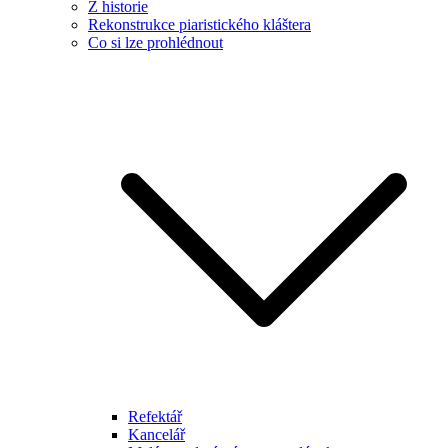
Z historie
Rekonstrukce piaristického kláštera
Co si lze prohlédnout
Refektář
Kancelář