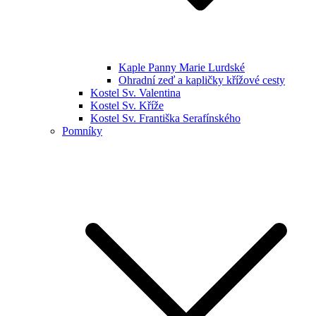
Kaple Panny Marie Lurdské
Ohradní zeď a kapličky křížové cesty
Kostel Sv. Valentina
Kostel Sv. Kříže
Kostel Sv. Františka Serafínského
Pomníky