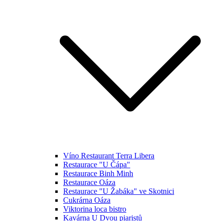
Víno Restaurant Terra Libera
Restaurace "U Čápa"
Restaurace Binh Minh
Restaurace Oáza
Restaurace "U Žabáka" ve Skotnici
Cukrárna Oáza
Viktorina loca bistro
Kavárna U Dvou piaristů