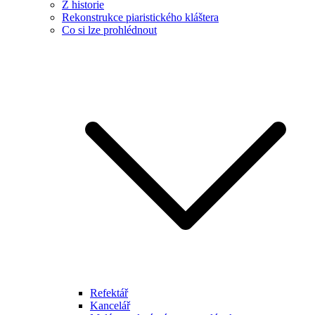
Z historie
Rekonstrukce piaristického kláštera
Co si lze prohlédnout
Refektář
Kancelář