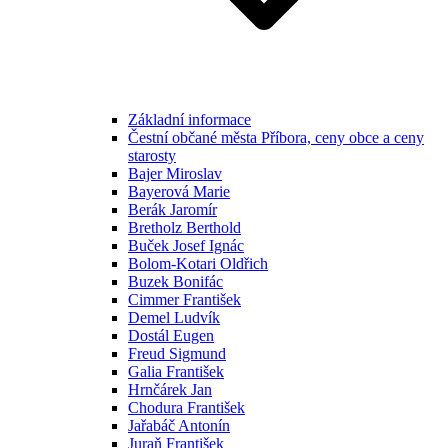
Základní informace
Čestní občané města Příbora, ceny obce a ceny
starosty
Bajer Miroslav
Bayerová Marie
Berák Jaromír
Bretholz Berthold
Buček Josef Ignác
Bolom-Kotari Oldřich
Buzek Bonifác
Cimmer František
Demel Ludvík
Dostál Eugen
Freud Sigmund
Galia František
Hrnčárek Jan
Chodura František
Jařabáč Antonín
Juraň František