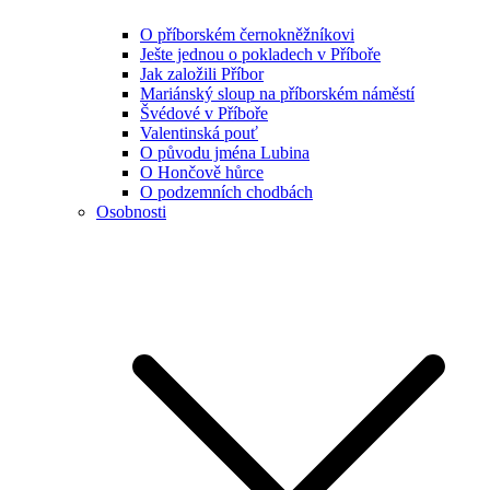
O příborském černokněžníkovi
Ješte jednou o pokladech v Příboře
Jak založili Příbor
Mariánský sloup na příborském náměstí
Švédové v Příboře
Valentinská pouť
O původu jména Lubina
O Hončově hůrce
O podzemních chodbách
Osobnosti