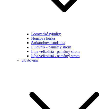
Borovecké rybníky
Hončova hůrka
Sarkandrova studánka
Liliovník - památný strom
Lípa velkolistá - památný strom
Lípa velkolistá - památný strom
Ubytování