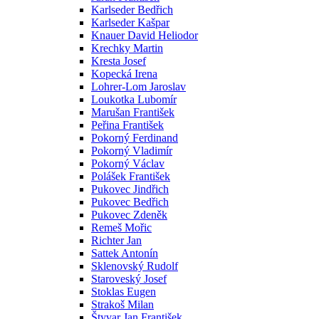
Karlseder Bedřich
Karlseder Kašpar
Knauer David Heliodor
Krechky Martin
Kresta Josef
Kopecká Irena
Lohrer-Lom Jaroslav
Loukotka Lubomír
Marušan František
Peřina František
Pokorný Ferdinand
Pokorný Vladimír
Pokorný Václav
Polášek František
Pukovec Jindřich
Pukovec Bedřich
Pukovec Zdeněk
Remeš Mořic
Richter Jan
Sattek Antonín
Sklenovský Rudolf
Staroveský Josef
Stoklas Eugen
Strakoš Milan
Štyvar Jan František