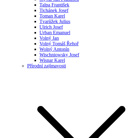
Talpa František
Tichánek Josef
Toman Karel
Tvarůžek Julius
Ulrich Josef
Urban Emanuel
Volný Jan
Volný Tomáš Řehoř
Wolný Antonín
Wischniowsky Josef
Wisnar Karel
Přírodní zajímavosti