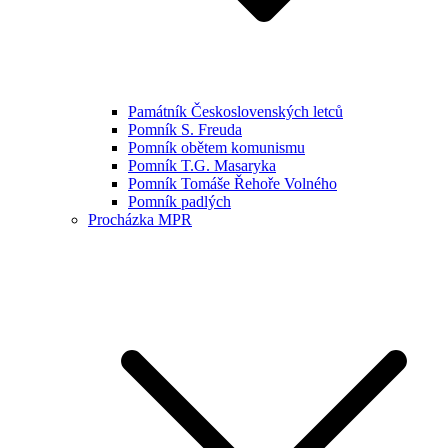
Památník Československých letců
Pomník S. Freuda
Pomník obětem komunismu
Pomník T.G. Masaryka
Pomník Tomáše Řehoře Volného
Pomník padlých
Procházka MPR