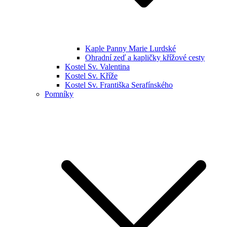
Kaple Panny Marie Lurdské
Ohradní zeď a kapličky křížové cesty
Kostel Sv. Valentina
Kostel Sv. Kříže
Kostel Sv. Františka Serafínského
Pomníky