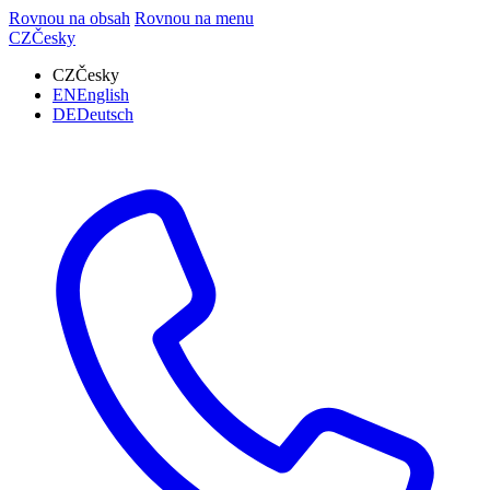
Rovnou na obsah
Rovnou na menu
CZ
Česky
CZ
Česky
EN
English
DE
Deutsch