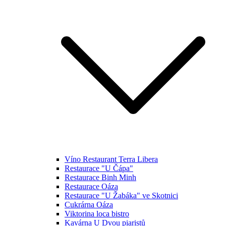
Víno Restaurant Terra Libera
Restaurace "U Čápa"
Restaurace Binh Minh
Restaurace Oáza
Restaurace "U Žabáka" ve Skotnici
Cukrárna Oáza
Viktorina loca bistro
Kavárna U Dvou piaristů