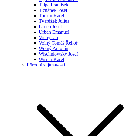
Talpa František
Tichánek Josef
Toman Karel
Tvarůžek Julius
Ulrich Josef
Urban Emanuel
Volný Jan
Volný Tomáš Řehoř
Wolný Antonín
Wischniowsky Josef
Wisnar Karel
Přírodní zajímavosti