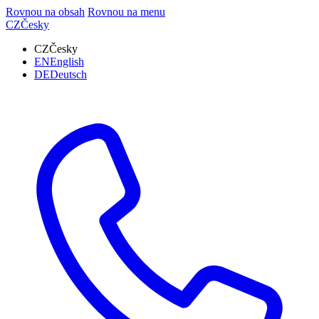
Rovnou na obsah
Rovnou na menu
CZ
Česky
CZ
Česky
EN
English
DE
Deutsch