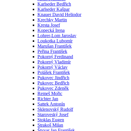
Karlseder Bedřich
Karlseder Kašpar
Knauer David Heliodor
Krechky Martin
Kresta Josef
Kopecká Irena
Lohrer-Lom Jaroslav
Loukotka Lubomír
Marušan František
Peřina František
Pokorný Ferdinand
Pokorný Vladimír
Pokorný Václav
Polášek František
Pukovec Jindřich
Pukovec Bedřich
Pukovec Zdeněk
Remeš Mořic
Richter Jan
Sattek Antonín
Sklenovský Rudolf
Staroveský Josef
Stoklas Eugen
Strakoš Milan
Štyvar Jan František