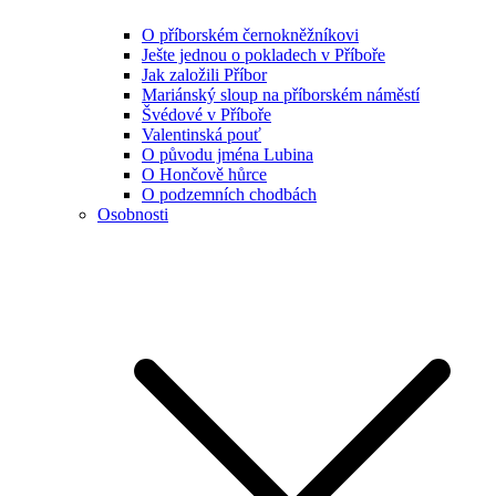
O příborském černokněžníkovi
Ješte jednou o pokladech v Příboře
Jak založili Příbor
Mariánský sloup na příborském náměstí
Švédové v Příboře
Valentinská pouť
O původu jména Lubina
O Hončově hůrce
O podzemních chodbách
Osobnosti