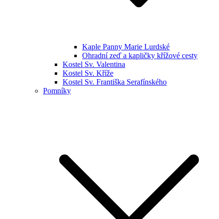
Kaple Panny Marie Lurdské
Ohradní zeď a kapličky křížové cesty
Kostel Sv. Valentina
Kostel Sv. Kříže
Kostel Sv. Františka Serafínského
Pomníky