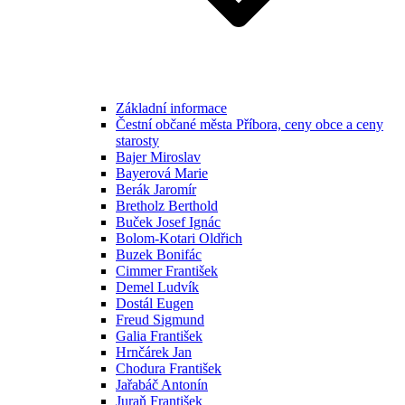
Základní informace
Čestní občané města Příbora, ceny obce a ceny
starosty
Bajer Miroslav
Bayerová Marie
Berák Jaromír
Bretholz Berthold
Buček Josef Ignác
Bolom-Kotari Oldřich
Buzek Bonifác
Cimmer František
Demel Ludvík
Dostál Eugen
Freud Sigmund
Galia František
Hrnčárek Jan
Chodura František
Jařabáč Antonín
Juraň František