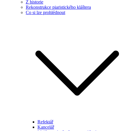
Z historie
Rekonstrukce piaristického kláštera
Co si lze prohlédnout
Refektář
Kancelář