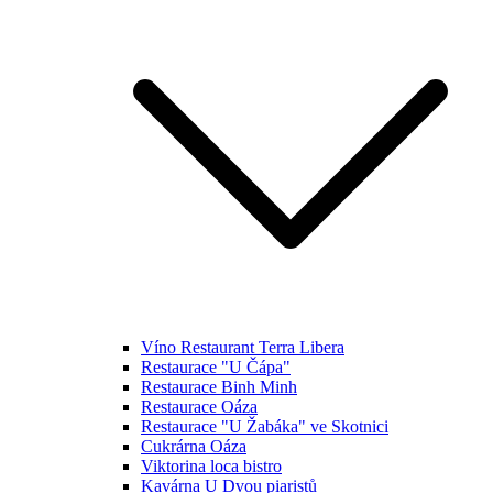
Víno Restaurant Terra Libera
Restaurace "U Čápa"
Restaurace Binh Minh
Restaurace Oáza
Restaurace "U Žabáka" ve Skotnici
Cukrárna Oáza
Viktorina loca bistro
Kavárna U Dvou piaristů