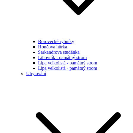
Borovecké rybníky
Hončova hůrka
Sarkandrova studánka
Liliovník - památný strom
Lípa velkolistá - památný strom
Lípa velkolistá - památný strom
Ubytování