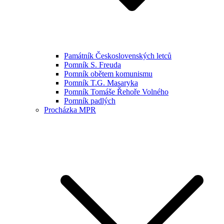
Památník Československých letců
Pomník S. Freuda
Pomník obětem komunismu
Pomník T.G. Masaryka
Pomník Tomáše Řehoře Volného
Pomník padlých
Procházka MPR