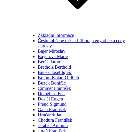
Základní informace
Čestní občané města Příbora, ceny obce a ceny
starosty
Bajer Miroslav
Bayerová Marie
Berák Jaromír
Bretholz Berthold
Buček Josef Ignác
Bolom-Kotari Oldřich
Buzek Bonifác
Cimmer František
Demel Ludvík
Dostál Eugen
Freud Sigmund
Galia František
Hrnčárek Jan
Chodura František
Jařabáč Antonín
Juraň František