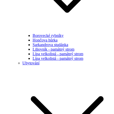
Borovecké rybníky
Hončova hůrka
Sarkandrova studánka
Liliovník - památný strom
Lípa velkolistá - památný strom
Lípa velkolistá - památný strom
Ubytování