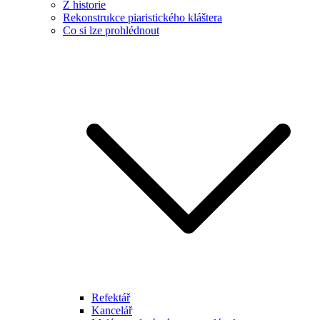
Z historie
Rekonstrukce piaristického kláštera
Co si lze prohlédnout
Refektář
Kancelář