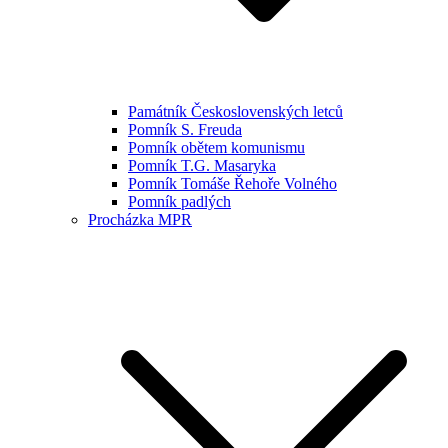
Památník Československých letců
Pomník S. Freuda
Pomník obětem komunismu
Pomník T.G. Masaryka
Pomník Tomáše Řehoře Volného
Pomník padlých
Procházka MPR