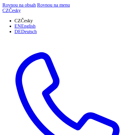
Rovnou na obsah
Rovnou na menu
CZ
Česky
CZ
Česky
EN
English
DE
Deutsch