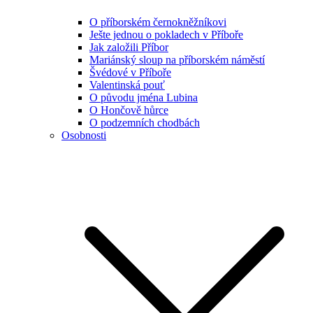
O příborském černokněžníkovi
Ješte jednou o pokladech v Příboře
Jak založili Příbor
Mariánský sloup na příborském náměstí
Švédové v Příboře
Valentinská pouť
O původu jména Lubina
O Hončově hůrce
O podzemních chodbách
Osobnosti