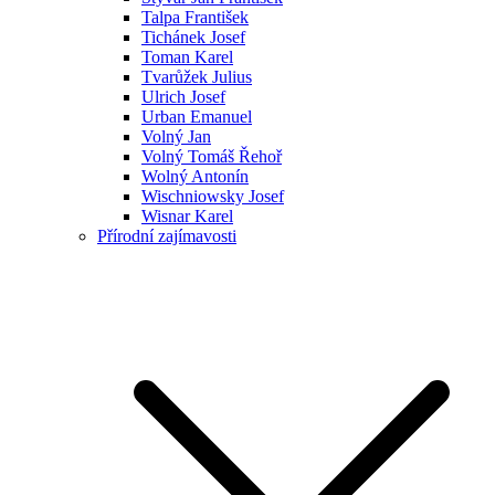
Talpa František
Tichánek Josef
Toman Karel
Tvarůžek Julius
Ulrich Josef
Urban Emanuel
Volný Jan
Volný Tomáš Řehoř
Wolný Antonín
Wischniowsky Josef
Wisnar Karel
Přírodní zajímavosti