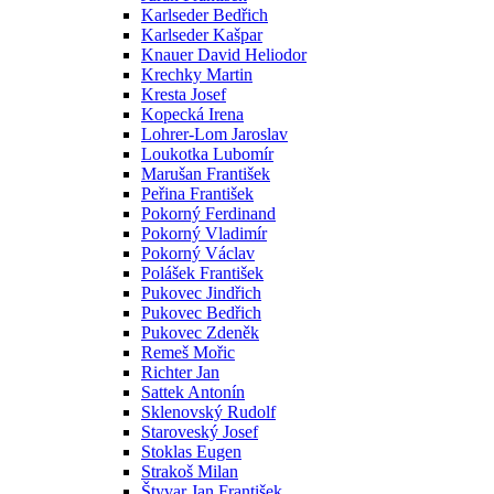
Karlseder Bedřich
Karlseder Kašpar
Knauer David Heliodor
Krechky Martin
Kresta Josef
Kopecká Irena
Lohrer-Lom Jaroslav
Loukotka Lubomír
Marušan František
Peřina František
Pokorný Ferdinand
Pokorný Vladimír
Pokorný Václav
Polášek František
Pukovec Jindřich
Pukovec Bedřich
Pukovec Zdeněk
Remeš Mořic
Richter Jan
Sattek Antonín
Sklenovský Rudolf
Staroveský Josef
Stoklas Eugen
Strakoš Milan
Štyvar Jan František