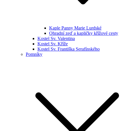
Kaple Panny Marie Lurdské
Ohradní zeď a kapličky křížové cesty
Kostel Sv. Valentina
Kostel Sv. Kříže
Kostel Sv. Františka Serafínského
Pomníky