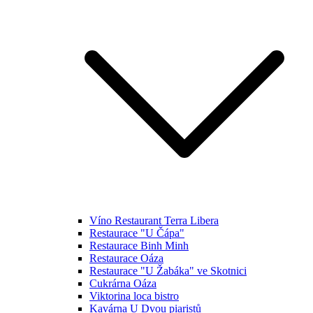
Víno Restaurant Terra Libera
Restaurace "U Čápa"
Restaurace Binh Minh
Restaurace Oáza
Restaurace "U Žabáka" ve Skotnici
Cukrárna Oáza
Viktorina loca bistro
Kavárna U Dvou piaristů