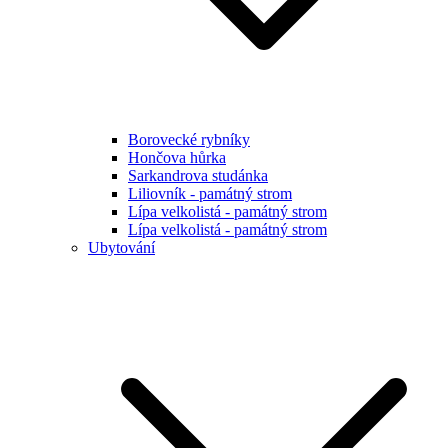
Borovecké rybníky
Hončova hůrka
Sarkandrova studánka
Liliovník - památný strom
Lípa velkolistá - památný strom
Lípa velkolistá - památný strom
Ubytování