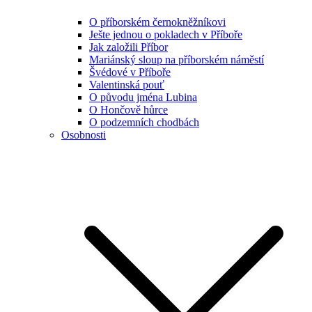
O příborském černokněžníkovi
Ješte jednou o pokladech v Příboře
Jak založili Příbor
Mariánský sloup na příborském náměstí
Švédové v Příboře
Valentinská pouť
O původu jména Lubina
O Hončově hůrce
O podzemních chodbách
Osobnosti