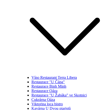
Víno Restaurant Terra Libera
Restaurace "U Čápa"
Restaurace Binh Minh
Restaurace Oáza
Restaurace "U Žabáka" ve Skotnici
Cukrárna Oáza
Viktorina loca bistro
Kavárna U Dvou piaristů