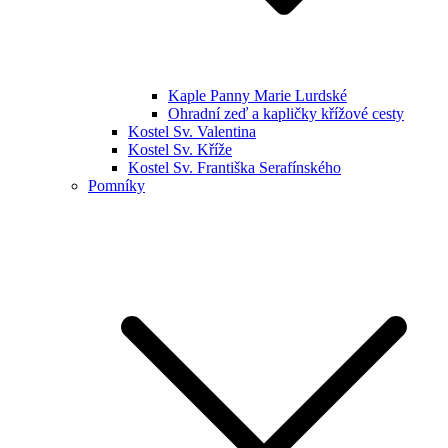
Kaple Panny Marie Lurdské
Ohradní zeď a kapličky křížové cesty
Kostel Sv. Valentina
Kostel Sv. Kříže
Kostel Sv. Františka Serafínského
Pomníky