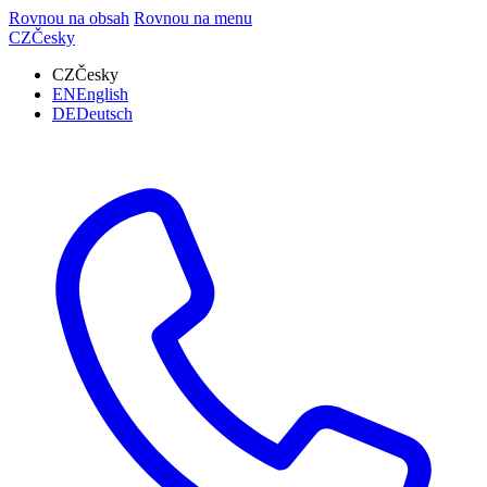
Rovnou na obsah
Rovnou na menu
CZ
Česky
CZ
Česky
EN
English
DE
Deutsch