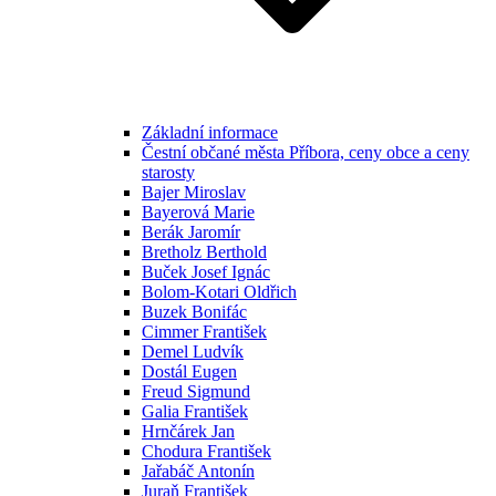
Základní informace
Čestní občané města Příbora, ceny obce a ceny
starosty
Bajer Miroslav
Bayerová Marie
Berák Jaromír
Bretholz Berthold
Buček Josef Ignác
Bolom-Kotari Oldřich
Buzek Bonifác
Cimmer František
Demel Ludvík
Dostál Eugen
Freud Sigmund
Galia František
Hrnčárek Jan
Chodura František
Jařabáč Antonín
Juraň František