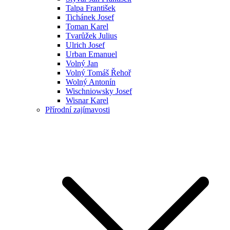
Talpa František
Tichánek Josef
Toman Karel
Tvarůžek Julius
Ulrich Josef
Urban Emanuel
Volný Jan
Volný Tomáš Řehoř
Wolný Antonín
Wischniowsky Josef
Wisnar Karel
Přírodní zajímavosti