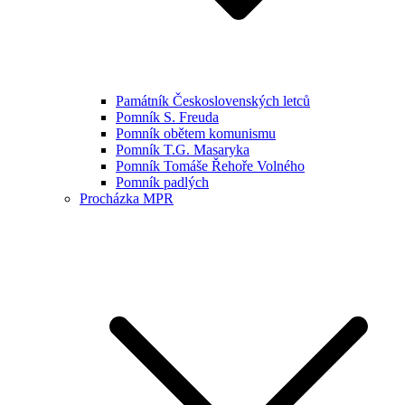
Památník Československých letců
Pomník S. Freuda
Pomník obětem komunismu
Pomník T.G. Masaryka
Pomník Tomáše Řehoře Volného
Pomník padlých
Procházka MPR