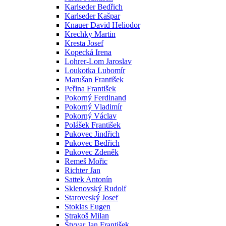
Karlseder Bedřich
Karlseder Kašpar
Knauer David Heliodor
Krechky Martin
Kresta Josef
Kopecká Irena
Lohrer-Lom Jaroslav
Loukotka Lubomír
Marušan František
Peřina František
Pokorný Ferdinand
Pokorný Vladimír
Pokorný Václav
Polášek František
Pukovec Jindřich
Pukovec Bedřich
Pukovec Zdeněk
Remeš Mořic
Richter Jan
Sattek Antonín
Sklenovský Rudolf
Staroveský Josef
Stoklas Eugen
Strakoš Milan
Štyvar Jan František