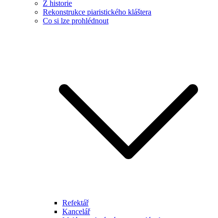
Z historie
Rekonstrukce piaristického kláštera
Co si lze prohlédnout
Refektář
Kancelář