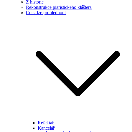
Z historie
Rekonstrukce piaristického kláštera
Co si lze prohlédnout
Refektář
Kancelář