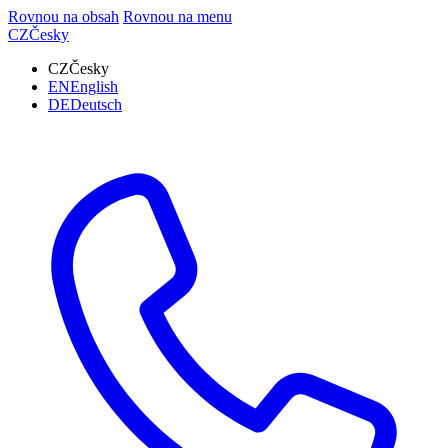
Rovnou na obsah
Rovnou na menu
CZ
Česky
CZ
Česky
EN
English
DE
Deutsch