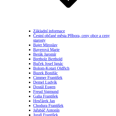
Základní informace
Čestní občané města Příbora, ceny obce a ceny
starosty
Bajer Miroslav
Bayerová Marie
Berák Jaromír
Bretholz Berthold
Buček Josef Ignác
Bolom-Kotari Oldřich
Buzek Bonifác
Cimmer František
Demel Ludvík
Dostál Eugen
Freud Sigmund
Galia František
Hrnčárek Jan
Chodura František
Jařabáč Antonín
Juraň František