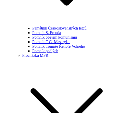
Památník Československých letců
Pomník S. Freuda
Pomník obětem komunismu
Pomník T.G. Masaryka
Pomník Tomáše Řehoře Volného
Pomník padlých
Procházka MPR