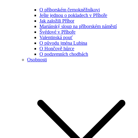
O příborském černokněžníkovi
Ješte jednou o pokladech v Příboře
Jak založili Příbor
Mariánský sloup na příborském náměstí
Švédové v Příboře
Valentinská pouť
O původu jména Lubina
O Hončově hůrce
O podzemních chodbách
Osobnosti