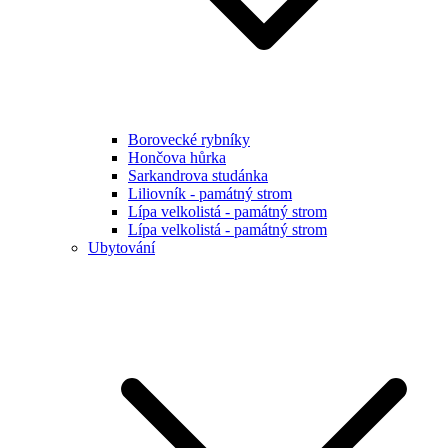
Borovecké rybníky
Hončova hůrka
Sarkandrova studánka
Liliovník - památný strom
Lípa velkolistá - památný strom
Lípa velkolistá - památný strom
Ubytování