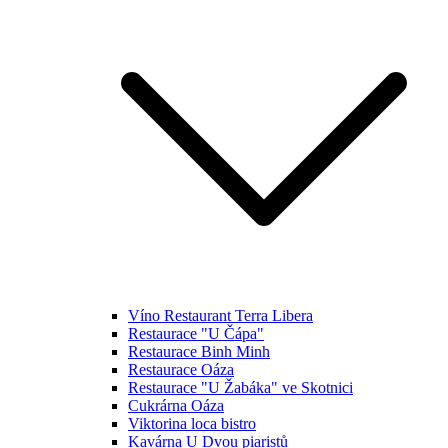
Víno Restaurant Terra Libera
Restaurace "U Čápa"
Restaurace Binh Minh
Restaurace Oáza
Restaurace "U Žabáka" ve Skotnici
Cukrárna Oáza
Viktorina loca bistro
Kavárna U Dvou piaristů