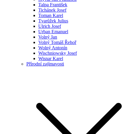
Talpa František
Tichánek Josef
Toman Karel
Tvarůžek Julius
Ulrich Josef
Urban Emanuel
Volný Jan
Volný Tomáš Řehoř
Wolný Antonín
Wischniowsky Josef
Wisnar Karel
Přírodní zajímavosti