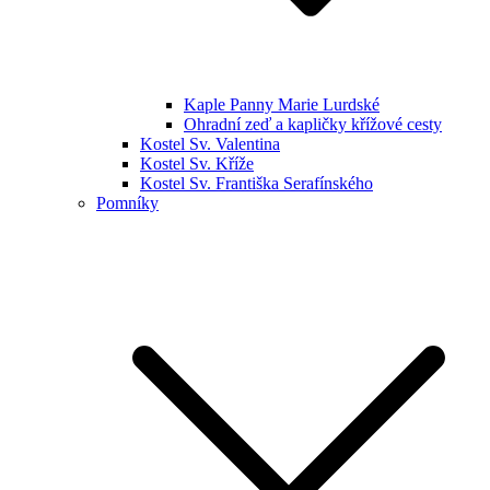
Kaple Panny Marie Lurdské
Ohradní zeď a kapličky křížové cesty
Kostel Sv. Valentina
Kostel Sv. Kříže
Kostel Sv. Františka Serafínského
Pomníky