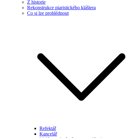
Z historie
Rekonstrukce piaristického kláštera
Co si lze prohlédnout
Refektář
Kancelář