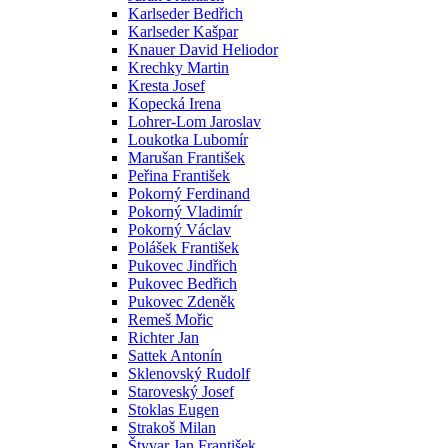
Karlseder Bedřich
Karlseder Kašpar
Knauer David Heliodor
Krechky Martin
Kresta Josef
Kopecká Irena
Lohrer-Lom Jaroslav
Loukotka Lubomír
Marušan František
Peřina František
Pokorný Ferdinand
Pokorný Vladimír
Pokorný Václav
Polášek František
Pukovec Jindřich
Pukovec Bedřich
Pukovec Zdeněk
Remeš Mořic
Richter Jan
Sattek Antonín
Sklenovský Rudolf
Staroveský Josef
Stoklas Eugen
Strakoš Milan
Štyvar Jan František