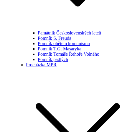
Památník Československých letců
Pomník S. Freuda
Pomník obětem komunismu
Pomník T.G. Masaryka
Pomník Tomáše Řehoře Volného
Pomník padlých
Procházka MPR