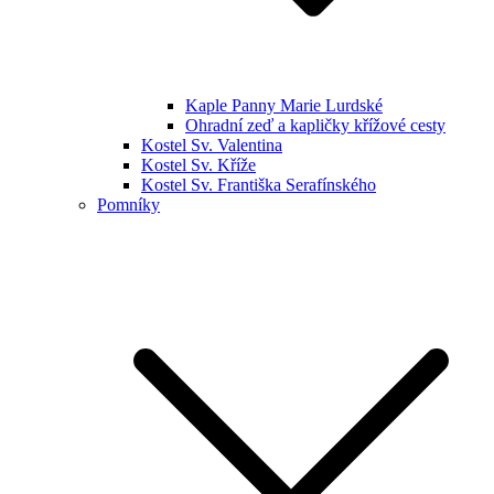
Kaple Panny Marie Lurdské
Ohradní zeď a kapličky křížové cesty
Kostel Sv. Valentina
Kostel Sv. Kříže
Kostel Sv. Františka Serafínského
Pomníky