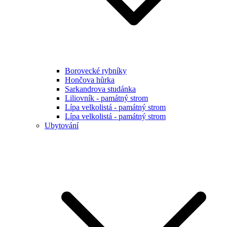
Borovecké rybníky
Hončova hůrka
Sarkandrova studánka
Liliovník - památný strom
Lípa velkolistá - památný strom
Lípa velkolistá - památný strom
Ubytování