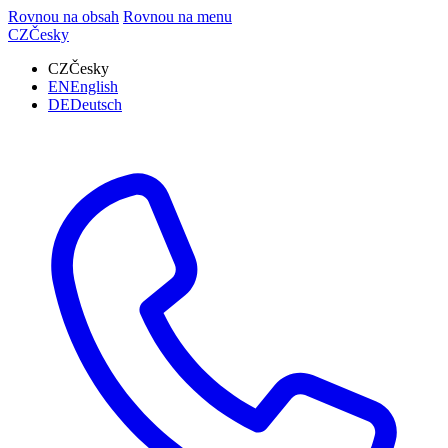
Rovnou na obsah
Rovnou na menu
CZ
Česky
CZ
Česky
EN
English
DE
Deutsch