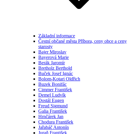
Základní informace
Čestní občané města Příbora, ceny obce a ceny
starosty
Bajer Miroslav
Bayerová Marie
Berák Jaromír
Bretholz Berthold
Buček Josef Ignác
Bolom-Kotari Oldřich
Buzek Bonifác
Cimmer František
Demel Ludvík
Dostál Eugen
Freud Sigmund
Galia František
Hrnčárek Jan
Chodura František
Jařabáč Antonín
Juraň František