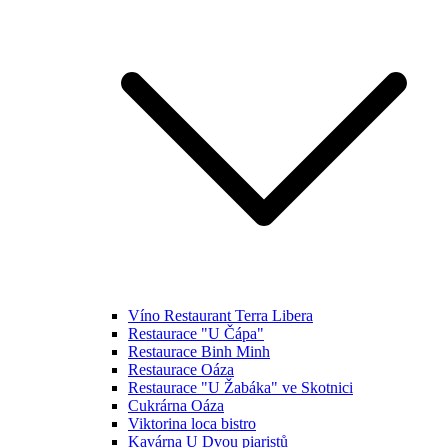
Víno Restaurant Terra Libera
Restaurace "U Čápa"
Restaurace Binh Minh
Restaurace Oáza
Restaurace "U Žabáka" ve Skotnici
Cukrárna Oáza
Viktorina loca bistro
Kavárna U Dvou piaristů