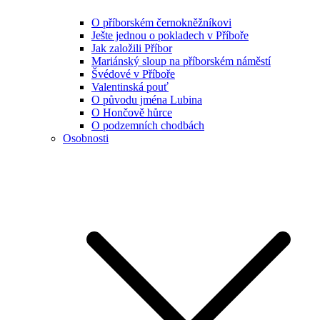
O příborském černokněžníkovi
Ješte jednou o pokladech v Příboře
Jak založili Příbor
Mariánský sloup na příborském náměstí
Švédové v Příboře
Valentinská pouť
O původu jména Lubina
O Hončově hůrce
O podzemních chodbách
Osobnosti