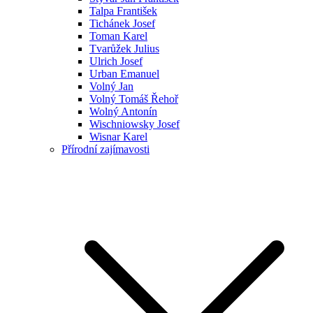
Talpa František
Tichánek Josef
Toman Karel
Tvarůžek Julius
Ulrich Josef
Urban Emanuel
Volný Jan
Volný Tomáš Řehoř
Wolný Antonín
Wischniowsky Josef
Wisnar Karel
Přírodní zajímavosti