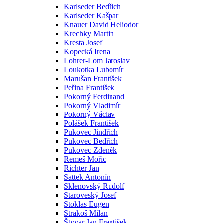
Karlseder Bedřich
Karlseder Kašpar
Knauer David Heliodor
Krechky Martin
Kresta Josef
Kopecká Irena
Lohrer-Lom Jaroslav
Loukotka Lubomír
Marušan František
Peřina František
Pokorný Ferdinand
Pokorný Vladimír
Pokorný Václav
Polášek František
Pukovec Jindřich
Pukovec Bedřich
Pukovec Zdeněk
Remeš Mořic
Richter Jan
Sattek Antonín
Sklenovský Rudolf
Staroveský Josef
Stoklas Eugen
Strakoš Milan
Štyvar Jan František