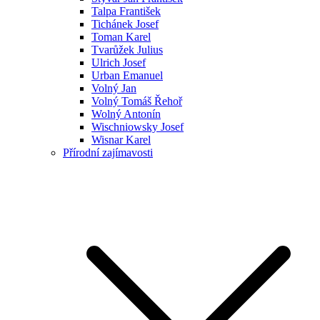
Talpa František
Tichánek Josef
Toman Karel
Tvarůžek Julius
Ulrich Josef
Urban Emanuel
Volný Jan
Volný Tomáš Řehoř
Wolný Antonín
Wischniowsky Josef
Wisnar Karel
Přírodní zajímavosti