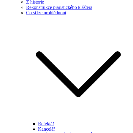
Z historie
Rekonstrukce piaristického kláštera
Co si lze prohlédnout
Refektář
Kancelář