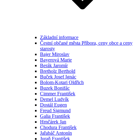
Základní informace
Čestní občané města Příbora, ceny obce a ceny
starosty
Bajer Miroslav
Bayerová Marie
Berák Jaromír
Bretholz Berthold
Buček Josef Ignác
Bolom-Kotari Oldřich
Buzek Bonifác
Cimmer František
Demel Ludvík
Dostál Eugen
Freud Sigmund
Galia František
Hrnčárek Jan
Chodura František
Jařabáč Antonín
Juraň František