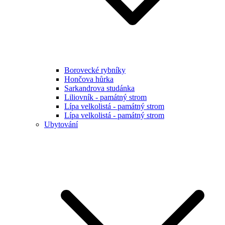
Borovecké rybníky
Hončova hůrka
Sarkandrova studánka
Liliovník - památný strom
Lípa velkolistá - památný strom
Lípa velkolistá - památný strom
Ubytování