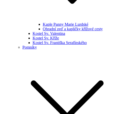
Kaple Panny Marie Lurdské
Ohradní zeď a kapličky křížové cesty
Kostel Sv. Valentina
Kostel Sv. Kříže
Kostel Sv. Františka Serafínského
Pomníky