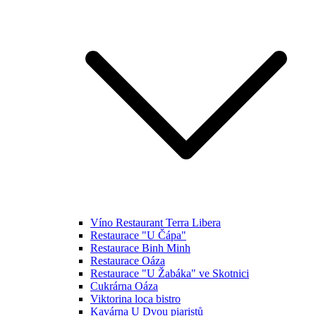
Víno Restaurant Terra Libera
Restaurace "U Čápa"
Restaurace Binh Minh
Restaurace Oáza
Restaurace "U Žabáka" ve Skotnici
Cukrárna Oáza
Viktorina loca bistro
Kavárna U Dvou piaristů