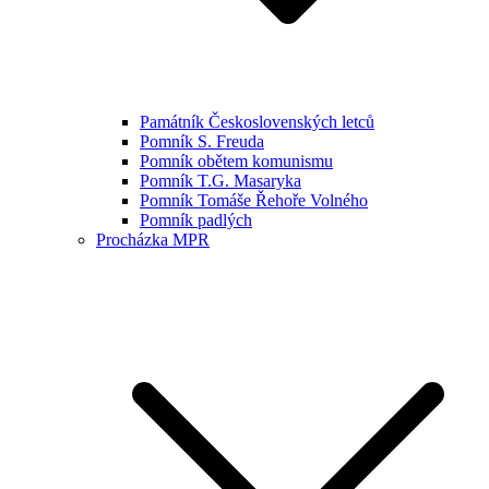
Památník Československých letců
Pomník S. Freuda
Pomník obětem komunismu
Pomník T.G. Masaryka
Pomník Tomáše Řehoře Volného
Pomník padlých
Procházka MPR