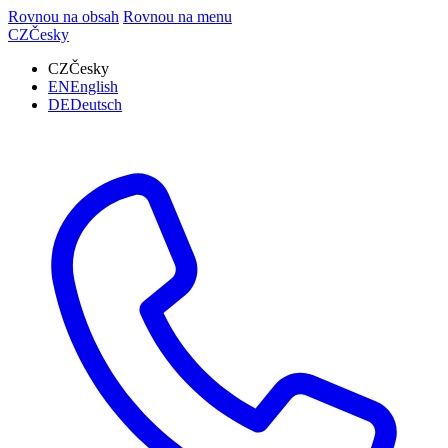
Rovnou na obsah
Rovnou na menu
CZ
Česky
CZ
Česky
EN
English
DE
Deutsch