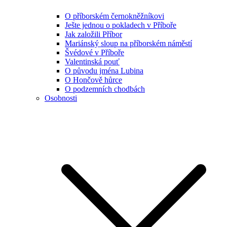
O příborském černokněžníkovi
Ješte jednou o pokladech v Příboře
Jak založili Příbor
Mariánský sloup na příborském náměstí
Švédové v Příboře
Valentinská pouť
O původu jména Lubina
O Hončově hůrce
O podzemních chodbách
Osobnosti