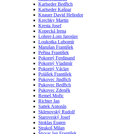
Karlseder Bedřich
Karlseder Kašpar
Knauer David Heliodor
Krechky Martin
Kresta Josef
Kopecká Irena
Lohrer-Lom Jaroslav
Loukotka Lubomír
Marušan František
Peřina František
Pokorný Ferdinand
Pokorný Vladimír
Pokorný Václav
Polášek František
Pukovec Jindřich
Pukovec Bedřich
Pukovec Zdeněk
Remeš Mořic
Richter Jan
Sattek Antonín
Sklenovský Rudolf
Staroveský Josef
Stoklas Eugen
Strakoš Milan
Štyvar Jan František