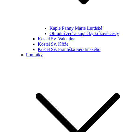
Kaple Panny Marie Lurdské
Ohradní zeď a kapličky křížové cesty
Kostel Sv. Valentina
Kostel Sv. Kříže
Kostel Sv. Františka Serafínského
Pomníky