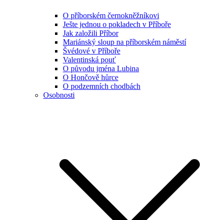
O příborském černokněžníkovi
Ješte jednou o pokladech v Příboře
Jak založili Příbor
Mariánský sloup na příborském náměstí
Švédové v Příboře
Valentinská pouť
O původu jména Lubina
O Hončově hůrce
O podzemních chodbách
Osobnosti