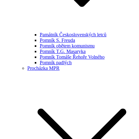
Památník Československých letců
Pomník S. Freuda
Pomník obětem komunismu
Pomník T.G. Masaryka
Pomník Tomáše Řehoře Volného
Pomník padlých
Procházka MPR