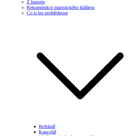
Z historie
Rekonstrukce piaristického kláštera
Co si lze prohlédnout
Refektář
Kancelář