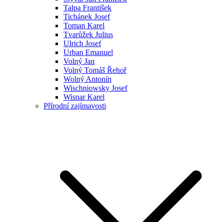
Talpa František
Tichánek Josef
Toman Karel
Tvarůžek Julius
Ulrich Josef
Urban Emanuel
Volný Jan
Volný Tomáš Řehoř
Wolný Antonín
Wischniowsky Josef
Wisnar Karel
Přírodní zajímavosti