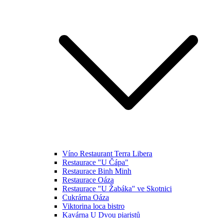
Víno Restaurant Terra Libera
Restaurace "U Čápa"
Restaurace Binh Minh
Restaurace Oáza
Restaurace "U Žabáka" ve Skotnici
Cukrárna Oáza
Viktorina loca bistro
Kavárna U Dvou piaristů