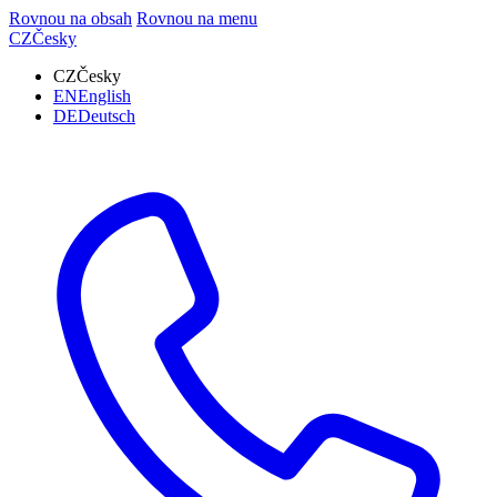
Rovnou na obsah
Rovnou na menu
CZ
Česky
CZ
Česky
EN
English
DE
Deutsch