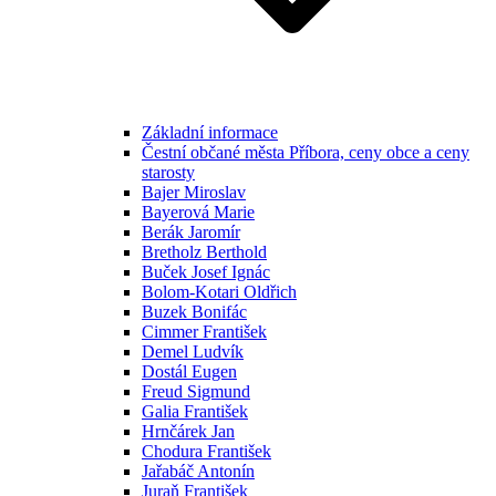
Základní informace
Čestní občané města Příbora, ceny obce a ceny
starosty
Bajer Miroslav
Bayerová Marie
Berák Jaromír
Bretholz Berthold
Buček Josef Ignác
Bolom-Kotari Oldřich
Buzek Bonifác
Cimmer František
Demel Ludvík
Dostál Eugen
Freud Sigmund
Galia František
Hrnčárek Jan
Chodura František
Jařabáč Antonín
Juraň František