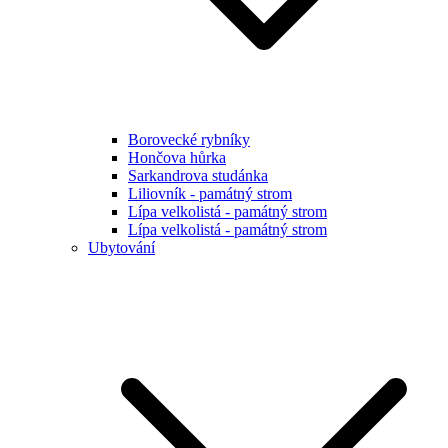
Borovecké rybníky
Hončova hůrka
Sarkandrova studánka
Liliovník - památný strom
Lípa velkolistá - památný strom
Lípa velkolistá - památný strom
Ubytování