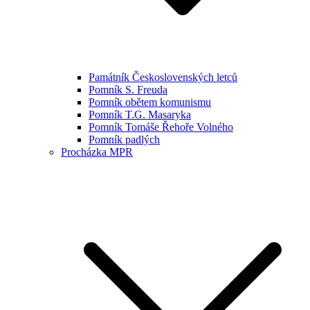
Památník Československých letců
Pomník S. Freuda
Pomník obětem komunismu
Pomník T.G. Masaryka
Pomník Tomáše Řehoře Volného
Pomník padlých
Procházka MPR