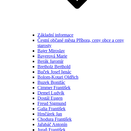
Základní informace
Čestní občané města Příbora, ceny obce a ceny
starosty
Bajer Miroslav
Bayerová Marie
Berák Jaromír
Bretholz Berthold
Buček Josef Ignác
Bolom-Kotari Oldřich
Buzek Bonifác
Cimmer František
Demel Ludvík
Dostál Eugen
Freud Sigmund
Galia František
Hrnčárek Jan
Chodura František
Jařabáč Antonín
Juraň František