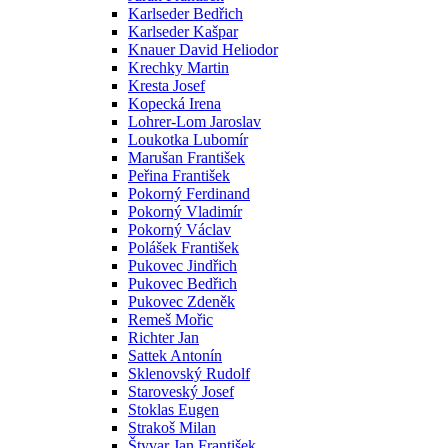
Karlseder Bedřich
Karlseder Kašpar
Knauer David Heliodor
Krechky Martin
Kresta Josef
Kopecká Irena
Lohrer-Lom Jaroslav
Loukotka Lubomír
Marušan František
Peřina František
Pokorný Ferdinand
Pokorný Vladimír
Pokorný Václav
Polášek František
Pukovec Jindřich
Pukovec Bedřich
Pukovec Zdeněk
Remeš Mořic
Richter Jan
Sattek Antonín
Sklenovský Rudolf
Staroveský Josef
Stoklas Eugen
Strakoš Milan
Štyvar Jan František