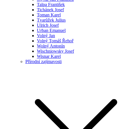
Talpa František
Tichánek Josef
Toman Karel
Tvarůžek Julius
Ulrich Josef
Urban Emanuel
Volný Jan
Volný Tomáš Řehoř
Wolný Antonín
Wischniowsky Josef
Wisnar Karel
Přírodní zajímavosti