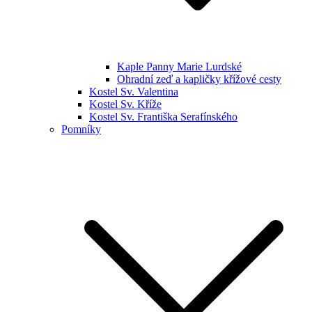
Kaple Panny Marie Lurdské
Ohradní zeď a kapličky křížové cesty
Kostel Sv. Valentina
Kostel Sv. Kříže
Kostel Sv. Františka Serafínského
Pomníky