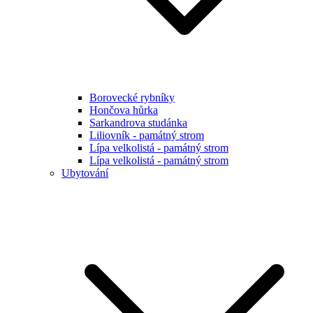
Borovecké rybníky
Hončova hůrka
Sarkandrova studánka
Liliovník - památný strom
Lípa velkolistá - památný strom
Lípa velkolistá - památný strom
Ubytování