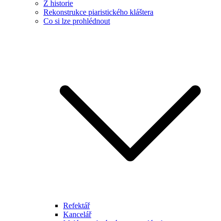
Z historie
Rekonstrukce piaristického kláštera
Co si lze prohlédnout
Refektář
Kancelář