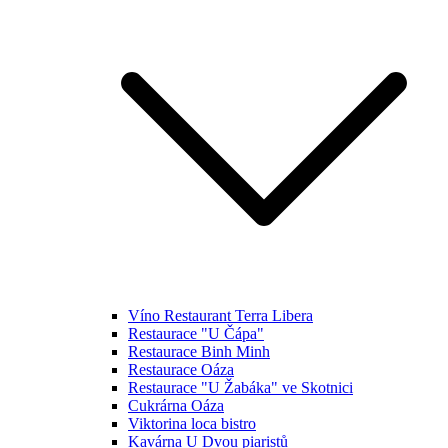
Víno Restaurant Terra Libera
Restaurace "U Čápa"
Restaurace Binh Minh
Restaurace Oáza
Restaurace "U Žabáka" ve Skotnici
Cukrárna Oáza
Viktorina loca bistro
Kavárna U Dvou piaristů