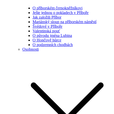
O příborském černokněžníkovi
Ješte jednou o pokladech v Příboře
Jak založili Příbor
Mariánský sloup na příborském náměstí
Švédové v Příboře
Valentinská pouť
O původu jména Lubina
O Hončově hůrce
O podzemních chodbách
Osobnosti