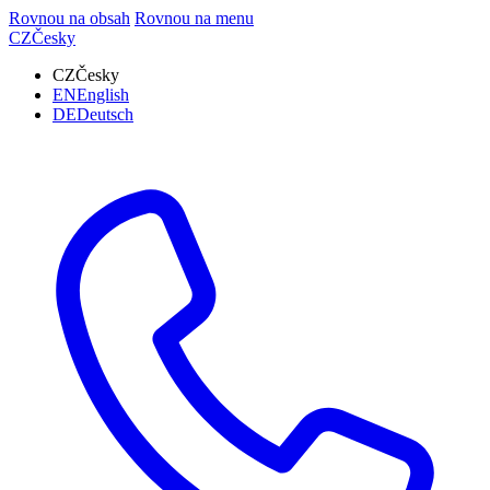
Rovnou na obsah
Rovnou na menu
CZ
Česky
CZ
Česky
EN
English
DE
Deutsch